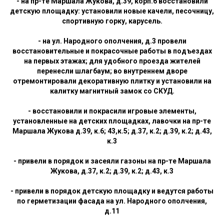
- на пр-те Маршала Жукова, д.39, корп.6 восстановили
детскую площадку: установили новые качели, песочницу,
спортивную горку, карусель.
- на ул. Народного ополчения, д.3 провели
восстановительные и покрасочные работы в подъездах
на первых этажах; для удобного проезда жителей
перенесли шлагбаум; во внутреннем дворе
отремонтировали декоративную плитку и установили на
калитку магнитный замок со СКУД.
- восстановили и покрасили игровые элементы,
установленные на детских площадках, лавочки на пр-те
Маршала Жукова д.39, к.6; 43,к.5; д.37, к.2; д.39, к.2; д.43,
к.3
- привели в порядок и засеяли газоны на пр-те Маршала
Жукова, д.37, к.2; д.39, к.2; д.43, к.3
- привели в порядок детскую площадку и ведутся работы
по герметизации фасада на ул. Народного ополчения,
д.11