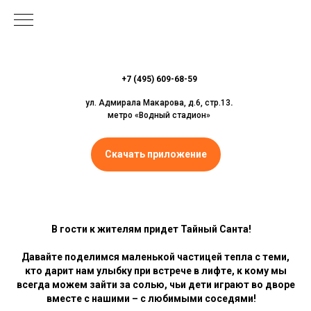
+7 (495) 609-68-59
ул. Адмирала Макарова, д.6, стр.13
.
метро «Водный стадион»
Скачать приложение
В гости к жителям придет Тайный Санта! ⁣⁣⠀
⁣⁣⠀
Давайте поделимся маленькой частицей тепла с теми,
кто дарит нам улыбку при встрече в лифте, к кому мы
всегда можем зайти за солью, чьи дети играют во дворе
вместе с нашими – с любимыми соседями! ⁣⁣⠀